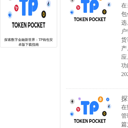
在
包
选
户
货
探索数字金融新世界：TP钱包安
卓版下载指南
产
应
功
20
探
在
管
篇