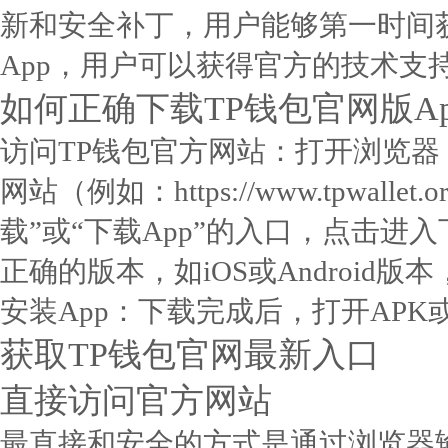
新和安全补丁，用户能够第一时间
App，用户可以获得官方的技术支
如何正确下载TP钱包官网版Ap
访问TP钱包官方网站：打开浏览器
网站（例如：https://www.tpw
载”或“下载App”的入口，点击
正确的版本，如iOS或Android
安装App：下载完成后，打开APK
获取TP钱包官网最新入口
直接访问官方网站
最直接和安全的方式是通过浏览器