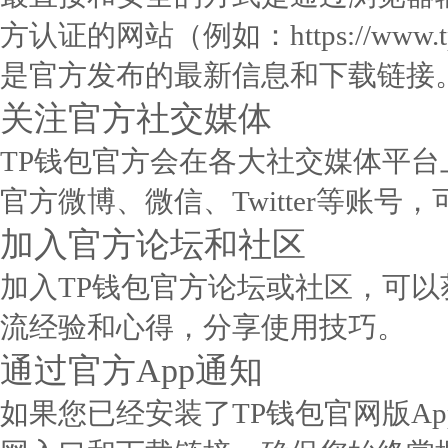
方认证的网站（例如：https://www
是官方发布的最新信息和下载链接
关注官方社交媒体
TP钱包官方会在各大社交媒体平台
官方微博、微信、Twitter等账
加入官方论坛和社区
加入TP钱包官方论坛或社区，可
流经验和心得，分享使用技巧。
通过官方App通知
如果您已经安装了TP钱包官网版A