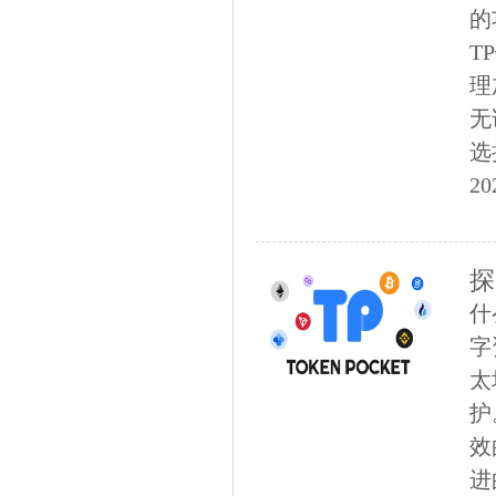
的
T
理
无
选
20
探
什
字
太
护
效
进