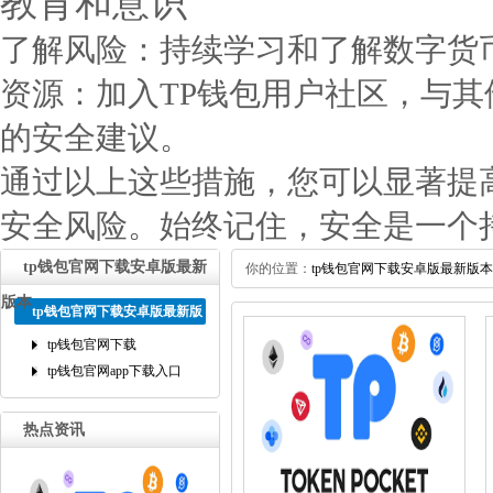
教育和意识
了解风险：持续学习和了解数字货
资源：加入TP钱包用户社区，与
的安全建议。
通过以上这些措施，您可以显著提
安全风险。始终记住，安全是一个
tp钱包官网下载安卓版最新
你的位置：
tp钱包官网下载安卓版最新版本
版本
tp钱包官网下载安卓版最新版
本
tp钱包官网下载
tp钱包官网app下载入口
热点资讯