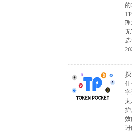
的
T
理
无
选
20
探
什
字
太
护
效
进