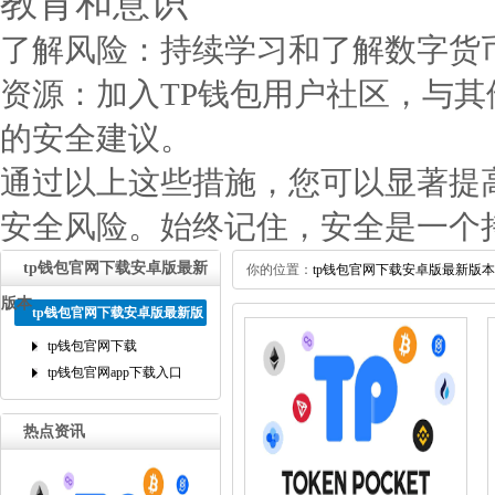
教育和意识
了解风险：持续学习和了解数字货
资源：加入TP钱包用户社区，与
的安全建议。
通过以上这些措施，您可以显著提
安全风险。始终记住，安全是一个
tp钱包官网下载安卓版最新
你的位置：
tp钱包官网下载安卓版最新版本
版本
tp钱包官网下载安卓版最新版
本
tp钱包官网下载
tp钱包官网app下载入口
热点资讯