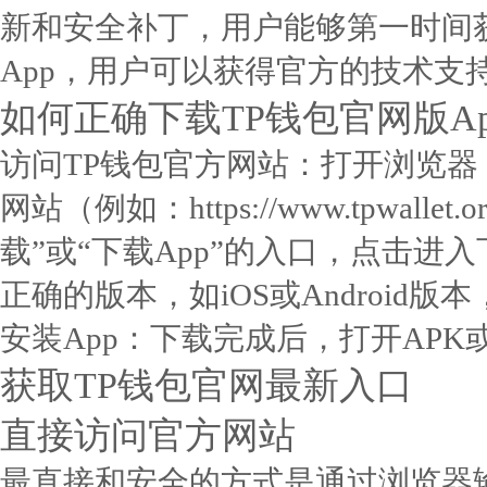
新和安全补丁，用户能够第一时间
App，用户可以获得官方的技术支
如何正确下载TP钱包官网版Ap
访问TP钱包官方网站：打开浏览器
网站（例如：https://www.tpw
载”或“下载App”的入口，点击
正确的版本，如iOS或Android
安装App：下载完成后，打开APK
获取TP钱包官网最新入口
直接访问官方网站
最直接和安全的方式是通过浏览器