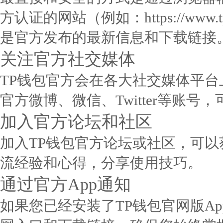
方认证的网站（例如：https://www
是官方发布的最新信息和下载链接
关注官方社交媒体
TP钱包官方会在各大社交媒体平台
官方微博、微信、Twitter等账
加入官方论坛和社区
加入TP钱包官方论坛或社区，可
流经验和心得，分享使用技巧。
通过官方App通知
如果您已经安装了TP钱包官网版A