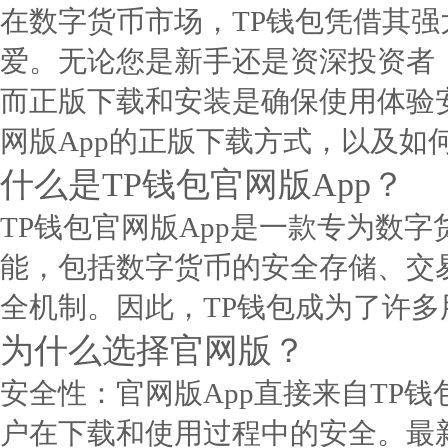
在数字货币市场，TP钱包凭借其
爱。无论您是新手还是资深投资者
而正版下载和安装是确保使用体验
网版App的正版下载方式，以及如
什么是TP钱包官网版App？
TP钱包官网版App是一款专为数
能，包括数字货币的安全存储、交
全机制。因此，TP钱包成为了许
为什么选择官网版？
安全性：官网版App直接来自TP
户在下载和使用过程中的安全。最