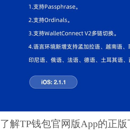
了解TP钱包官网版App的正版