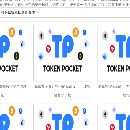
中的安全性，减少潜在的安全风险。始终记住，安全是一个持续的过程，需要不断关注
包官网下载安卓版最新版本
>
：引领数字资产管理
探索数字资产管理的新高度——TP钱
探索数字金融新世界
纪元
包官方下载
下载指