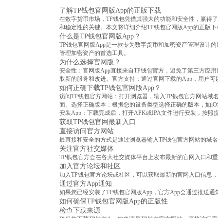
了解TP钱包官网版App的正版下载
在数字货币市场，TP钱包凭借其强大的功能和安全性，赢得
和稳定性的关键。本文将详细介绍TP钱包官网版App的正版
什么是TP钱包官网版App？
TP钱包官网版App是一款专为数字货币和加密资产管理设计
管理加密资产的首选工具。
为什么选择官网版？
安全性：官网版App直接来自TP钱包官方，避免了第三方应
取新的服务和改进。官方支持：通过官网下载的App，用户
如何正确下载TP钱包官网版App？
访问TP钱包官方网站：打开浏览器，输入TP钱包官方网站域名，确保网
面。选择正确版本：根据您的设备类型选择正确的版本，如iOS或
安装App：下载完成后，打开APK或IPA文件进行安装，按
获取TP钱包官网最新入口
直接访问官方网站
最直接和安全的方式是通过浏览器输入TP钱包官方网站的域名。确保
关注官方社交媒体
TP钱包官方会在各大社交媒体平台上发布最新的官网入口和重要
加入官方论坛和社区
加入TP钱包官方论坛或社区，可以获取最新的官网入口信息
通过官方App通知
如果您已经安装了TP钱包官网版App，官方App会通过推
如何确保TP钱包官网版App的正版性
检查下载来源