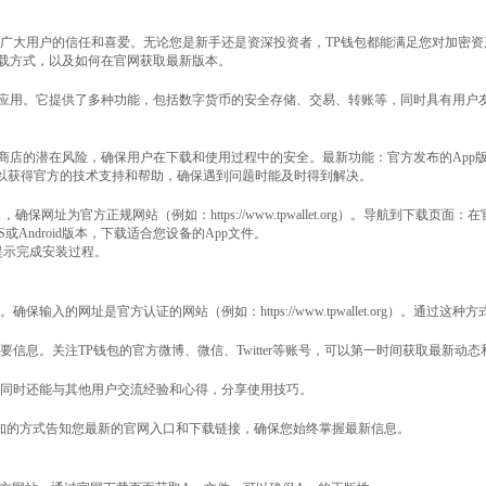
了广大用户的信任和喜爱。无论您是新手还是资深投资者，TP钱包都能满足您对加密
下载方式，以及如何在官网获取最新版本。
的应用。它提供了多种功能，包括数字货币的安全存储、交易、转账等，同时具有用户
用商店的潜在风险，确保用户在下载和使用过程中的安全。最新功能：官方发布的Ap
可以获得官方的技术支持和帮助，确保遇到问题时能及时得到解决。
址为官方正规网站（例如：https://www.tpwallet.org）。导航到下载页面
Android版本，下载适合您设备的App文件。
照提示完成安装过程。
输入的网址是官方认证的网站（例如：https://www.tpwallet.org）。通
信息。关注TP钱包的官方微博、微信、Twitter等账号，可以第一时间获取最新动
，同时还能与其他用户交流经验和心得，分享使用技巧。
送通知的方式告知您最新的官网入口和下载链接，确保您始终掌握最新信息。