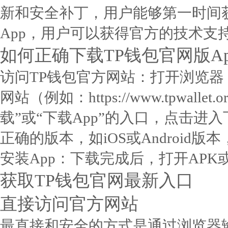
新和安全补丁，用户能够第一时间
App，用户可以获得官方的技术支
如何正确下载TP钱包官网版Ap
访问TP钱包官方网站：打开浏览器
网站（例如：https://www.tpw
载”或“下载App”的入口，点击
正确的版本，如iOS或Android
安装App：下载完成后，打开APK
获取TP钱包官网最新入口
直接访问官方网站
最直接和安全的方式是通过浏览器