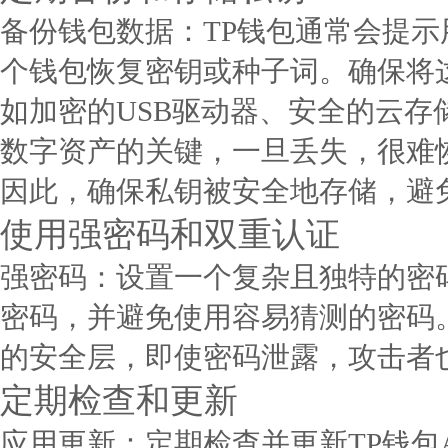
备份钱包数据：TP钱包通常会提
个钱包恢复密钥或种子词。确保将
如加密的USB驱动器、安全的云
数字资产的关键，一旦丢失，很难
因此，确保私钥被安全地存储，避
使用强密码和双重认证
强密码：设置一个复杂且独特的密
密码，并避免使用容易猜测的密码
的安全层，即使密码泄露，攻击者
定期检查和更新
应用更新：定期检查并更新TP钱包