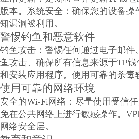
版本。系统安全：确保您的设备操
知漏洞被利用。
警惕钓鱼和恶意软件
钓鱼攻击：警惕任何通过电子邮件
鱼攻击。确保所有信息来源于TP
和安装应用程序。使用可靠的杀毒
使用可靠的网络环境
安全的Wi-Fi网络：尽量使用受信
免在公共网络上进行敏感操作。VP
网络安全层。