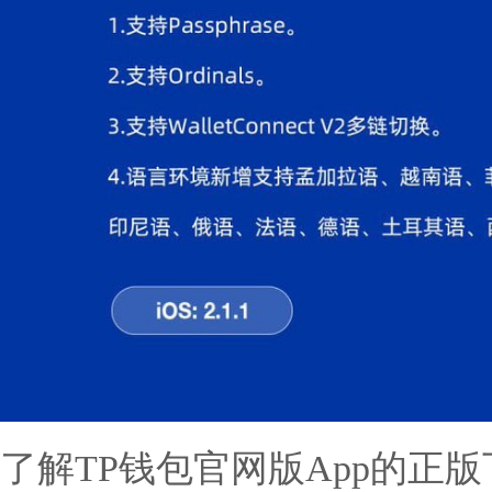
了解TP钱包官网版App的正版