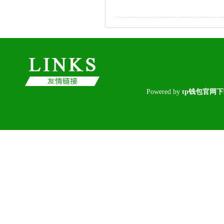
Poweredby
tp钱包官网