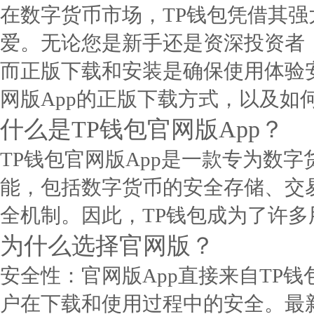
在数字货币市场，TP钱包凭借其
爱。无论您是新手还是资深投资者
而正版下载和安装是确保使用体验
网版App的正版下载方式，以及如
什么是TP钱包官网版App？
TP钱包官网版App是一款专为数
能，包括数字货币的安全存储、交
全机制。因此，TP钱包成为了许
为什么选择官网版？
安全性：官网版App直接来自TP
户在下载和使用过程中的安全。最