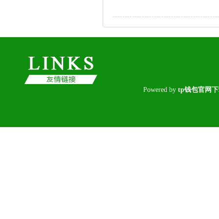
Poweredby
tp钱包官网