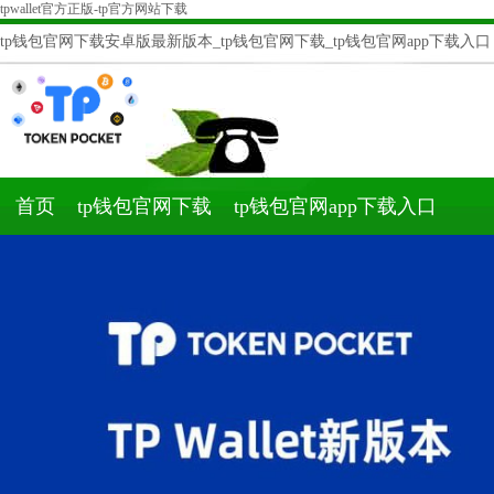
tpwallet官方正版-tp官方网站下载
tp钱包官网下载安卓版最新版本_tp钱包官网下载_tp钱包官网app下载入口
首页
tp钱包官网下载
tp钱包官网app下载入口