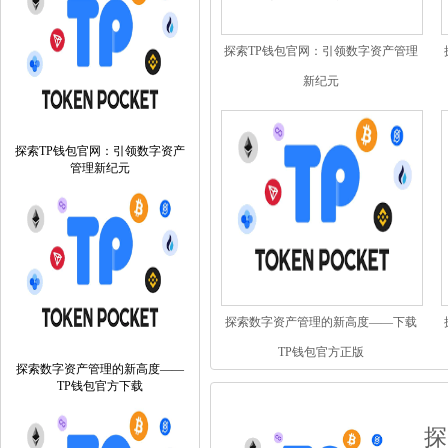
探索TP钱包官网：引领数字资产管理
新纪元
探索TP钱包官网：引领数字资产
管理新纪元
探索数字资产管理的新高度——下载
TP钱包官方正版
探索数字资产管理的新高度——
TP钱包官方下载
探