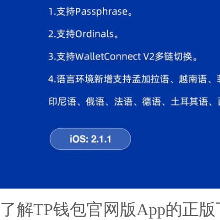
了解TP钱包官网版App的正版