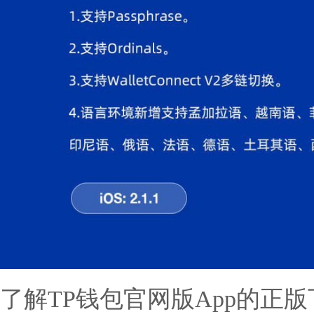
了解TP钱包官网版App的正版