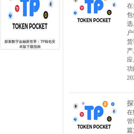
在
包
选
户
货
探索数字金融新世界：TP钱包安
卓版下载指南
产
应
功
20
探
在
管
篇