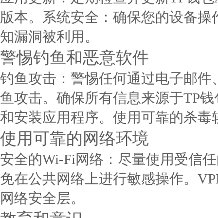
版本。系统安全：确保您的设备操
知漏洞被利用。
警惕钓鱼和恶意软件
钓鱼攻击：警惕任何通过电子邮件
鱼攻击。确保所有信息来源于TP
和安装应用程序。使用可靠的杀毒
使用可靠的网络环境
安全的Wi-Fi网络：尽量使用受信
免在公共网络上进行敏感操作。VP
网络安全层。