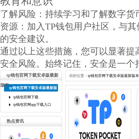
教育和意识
了解风险：持续学习和了解数字货
资源：加入TP钱包用户社区，与
的安全建议。
通过以上这些措施，您可以显著提
安全风险。始终记住，安全是一个
tp钱包官网下载安卓版最新
你的位置：
tp钱包官网下载安卓版最新版本
版本
tp钱包官网下载安卓版最新版
本
tp钱包官网下载
tp钱包官网app下载入口
热点资讯