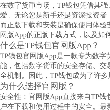
在数字货币市场，TP钱包凭借其
爱。无论您是新手还是资深投资者
而正版下载和安装是确保使用体验
网版App的正版下载方式，以及如
什么是TP钱包官网版App？
TP钱包官网版App是一款专为数
能，包括数字货币的安全存储、交
全机制。因此，TP钱包成为了许
为什么选择官网版？
安全性：官网版App直接来自TP
户在下载和使用过程中的安全。最