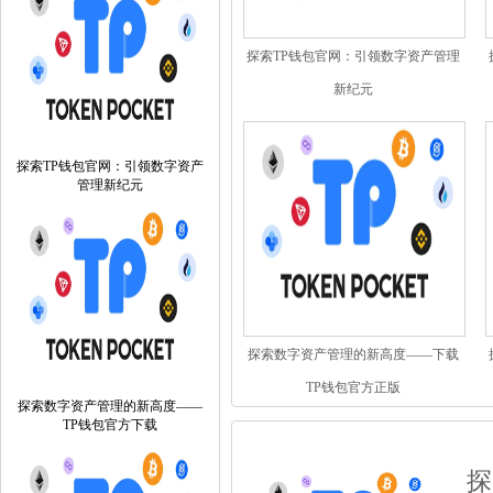
探索TP钱包官网：引领数字资产管理
新纪元
探索TP钱包官网：引领数字资产
管理新纪元
探索数字资产管理的新高度——下载
TP钱包官方正版
探索数字资产管理的新高度——
TP钱包官方下载
探