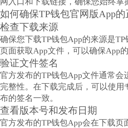
网入口和下载链接，确保您始终掌
如何确保TP钱包官网版App
检查下载来源
确保您下载TP钱包App的来源是
页面获取App文件，可以确保App
验证文件签名
官方发布的TP钱包App文件通常
完整性。在下载完成后，可以使用
布的签名一致。
查看版本号和发布日期
官方发布的TP钱包App会在下载