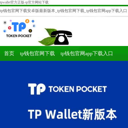
tpwallet官方正版-tp官方网站下载
tp钱包官网下载安卓版最新版本_tp钱包官网下载_tp钱包官网app下载入口
首页
tp钱包官网下载
tp钱包官网app下载入口