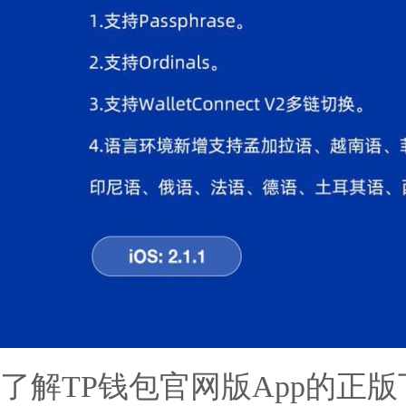
了解TP钱包官网版App的正版