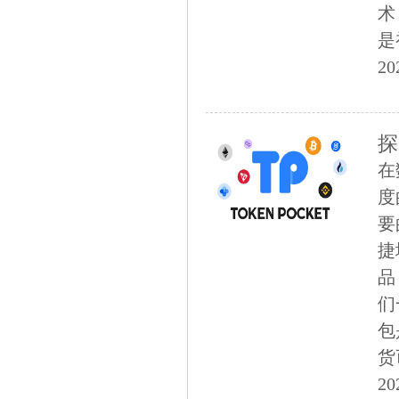
术
是初
20
探
在
度
要
捷
品
们
包
货
20