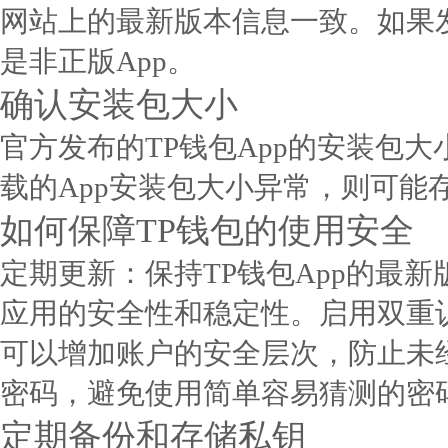
网站上的最新版本信息一致。如果
是非正版App。
确认安装包大小
官方发布的TP钱包App的安装包
载的App安装包大小异常，则可能
如何保障TP钱包的使用安全
定期更新：保持TP钱包App的最
应用的安全性和稳定性。启用双重认
可以增加账户的安全层次，防止未
密码，避免使用简单容易猜测的密
定期备份和存储私钥