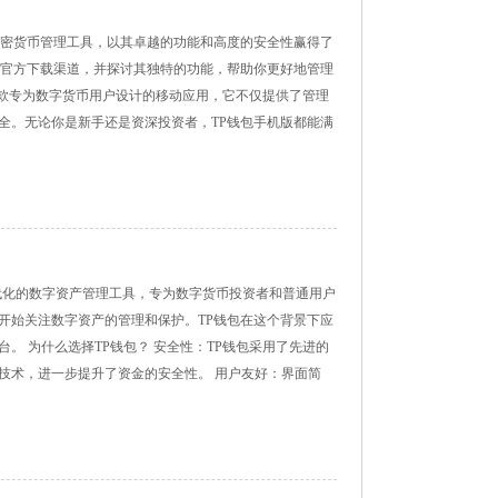
加密货币管理工具，以其卓越的功能和高度的安全性赢得了
的官方下载渠道，并探讨其独特的功能，帮助你更好地管理
一款专为数字货币用户设计的移动应用，它不仅提供了管理
全。无论你是新手还是资深投资者，TP钱包手机版都能满
一个现代化的数字资产管理工具，专为数字货币投资者和普通用户
开始关注数字资产的管理和保护。TP钱包在这个背景下应
台。为什么选择TP钱包？安全性：TP钱包采用了先进的
技术，进一步提升了资金的安全性。用户友好：界面简