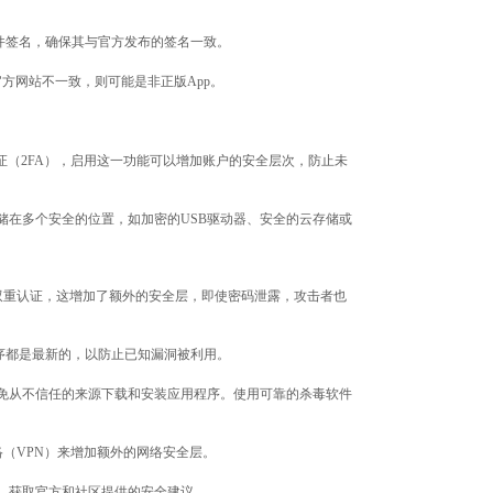
件签名，确保其与官方发布的签名一致。
方网站不一致，则可能是非正版App。
证（2FA），启用这一功能可以增加账户的安全层次，防止未
储在多个安全的位置，如加密的USB驱动器、安全的云存储或
双重认证，这增加了额外的安全层，即使密码泄露，攻击者也
序都是最新的，以防止已知漏洞被利用。
免从不信任的来源下载和安装应用程序。使用可靠的杀毒软件
络（VPN）来增加额外的网络安全层。
，获取官方和社区提供的安全建议。