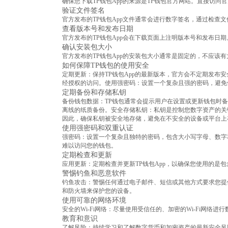
确保您下载TP钱包App的来源是TP钱包官方网站。直接访问
验证文件签名
官方发布的TP钱包App文件通常会进行数字签名，通过检
查看版本号和发布日期
官方发布的TP钱包App会在下载页面上注明版本号和发布日
确认安装包大小
官方发布的TP钱包App的安装包大小通常是固定的，不应该
如何保障TP钱包的使用安全
定期更新：保持TP钱包App的最新版本，官方会不定期发布
经授权的访问。使用强密码：设置一个复杂且强的密码，避免
定期备份和存储私钥
备份钱包数据：TP钱包通常会提示用户在设置或更新钱包时
离线的纸质备份。安全存储私钥：私钥是控制您数字资产的关
因此，确保私钥被安全地存储，避免在不安全的设备或平台上
使用强密码和双重认证
强密码：设置一个复杂且独特的密码，包含大小写字母、数字
难以访问您的钱包。
定期检查和更新
应用更新：定期检查并更新TP钱包App，以确保您使用的
警惕钓鱼和恶意软件
钓鱼攻击：警惕任何通过电子邮件、短信或其他方式要求您提
和防火墙来保护您的设备。
使用可靠的网络环境
安全的Wi-Fi网络：尽量使用受信任的、加密的Wi-Fi网
教育和意识
了解风险：持续学习和了解数字货币和加密资产的最新安全风