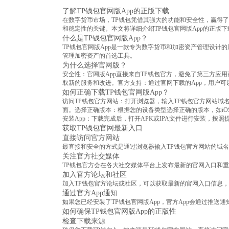
了解TP钱包官网版App的正版下载
在数字货币市场，TP钱包凭借其强大的功能和安全性，赢得
和稳定性的关键。本文将详细介绍TP钱包官网版App的正版
什么是TP钱包官网版App？
TP钱包官网版App是一款专为数字货币和加密资产管理设计
管理加密资产的首选工具。
为什么选择官网版？
安全性：官网版App直接来自TP钱包官方，避免了第三方应
取新的服务和改进。官方支持：通过官网下载的App，用户
如何正确下载TP钱包官网版App？
访问TP钱包官方网站：打开浏览器，输入TP钱包官方网站域名，确保网
面。选择正确版本：根据您的设备类型选择正确的版本，如iOS或
安装App：下载完成后，打开APK或IPA文件进行安装，按
获取TP钱包官网最新入口
直接访问官方网站
最直接和安全的方式是通过浏览器输入TP钱包官方网站的域名。确保
关注官方社交媒体
TP钱包官方会在各大社交媒体平台上发布最新的官网入口和重要
加入官方论坛和社区
加入TP钱包官方论坛或社区，可以获取最新的官网入口信息
通过官方App通知
如果您已经安装了TP钱包官网版App，官方App会通过推
如何确保TP钱包官网版App的正版性
检查下载来源