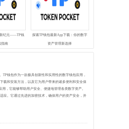
新纪元——TP钱
探索TP钱包最新App下载：你的数字
载指南
资产管理新选择
。TP钱包作为一款极具创新性和实用性的数字钱包应用，
的下载和安装方法，以及它为用户带来的诸多便利和安全保
动应用，它能够帮助用户安全、便捷地管理各类数字资产。
松适应。它通过先进的加密技术，确保用户的资产安全，并