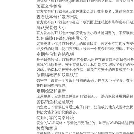
确保您下载TP钱包App的来源是TP钱包官方网站。直接访问
验证文件签名
官方发布的TP钱包App文件通常会进行数字签名，通过检
查看版本号和发布日期
官方发布的TP钱包App会在下载页面上注明版本号和发布日
确认安装包大小
官方发布的TP钱包App的安装包大小通常是固定的，不应该
如何保障TP钱包的使用安全
定期更新：保持TP钱包App的最新版本，官方会不定期发布
经授权的访问。使用强密码：设置一个复杂且强的密码，避免
定期备份和存储私钥
备份钱包数据：TP钱包通常会提示用户在设置或更新钱包时
离线的纸质备份。安全存储私钥：私钥是控制您数字资产的关
因此，确保私钥被安全地存储，避免在不安全的设备或平台上
使用强密码和双重认证
强密码：设置一个复杂且独特的密码，包含大小写字母、数字
难以访问您的钱包。
定期检查和更新
应用更新：定期检查并更新TP钱包App，以确保您使用的
警惕钓鱼和恶意软件
钓鱼攻击：警惕任何通过电子邮件、短信或其他方式要求您提
和防火墙来保护您的设备。
使用可靠的网络环境
安全的Wi-Fi网络：尽量使用受信任的、加密的Wi-Fi网
教育和意识
了解风险：持续学习和了解数字货币和加密资产的最新安全风