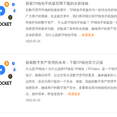
探索TP钱包手机版官网下载的全新体验
在数字货币市场的快速发展中，TP钱包手机版作为一款综合性的
广大用户的青睐。在这篇文章中，我们将详细介绍TP钱包手机版
和保护你的数字资产。什么是TP钱包手机版？TP钱包手机版是
加密货币的基本功能，还集成了多种安全措施，确保用户的资产安
足你的需求。为什么选择TP钱包手机......
查看更多
2026-05-26
探索数字资产管理的未来：下载TP钱包官方正版
什么是TP钱包？为什么选择TP钱包TP钱包（TPWallet）是
设计。随着比特币、以太坊等主流数字货币的普及，越来越多的人
运而生，旨在为用户提供一个安全、便捷、高效的数字资产管理平
加密技术，确保用户的数字资产安全。多重签名和冷热钱包结合的
洁，操作简单，即使是初学......
查看更多
2026-05-26