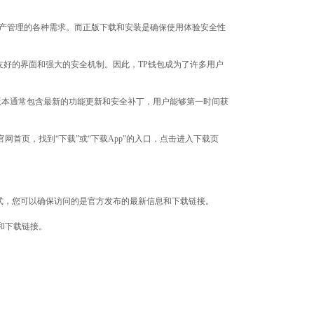
资产管理的各种需求。而正版下载和安装是确保使用体验安全性
友好的界面和强大的安全机制。因此，TP钱包成为了许多用户
p版本通常包含最新的功能更新和安全补丁，用户能够第一时间获
：在官网首页，找到“下载”或“下载App”的入口，点击进入下载页
过这种方式，您可以确保访问的是官方发布的最新信息和下载链接。
态和下载链接。