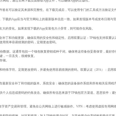
官方网站，通过官网下载页面获取App文件，可以确保App的正版性。
查文件签名可以验证其来源和完整性。在下载完成后，可以使用专门的工具或方法验证文
期。下载的App应当与官方网站上的最新版本信息一致。如果发现版本号或发布日期与官
有太大的变化。如果发现下载的App安装包大小异常，则可能存在风险。
安全补丁和功能更新，确保应用的安全性和稳定性。启用双重认证：TP钱包支持双重认
使用简单容易猜测的密码，定期更改密码。
备份数据。这通常包括一个钱包恢复密钥或种子词。确保将这些备份妥善保管，最好存
键，一旦丢失，很难恢复。
存储。
和特殊字符。定期更改密码，并避免使用容易猜测的密码。双重认证（2FA）：启用
是包含最新安全补丁和功能的版本。系统安全：确保您的设备操作系统和所有相关应用程
供个人信息或密码的钓鱼攻击。确保所有信息来源于TP钱包官方渠道。恶意软件：避
络进行数字资产交易和管理。避免在公共网络上进行敏感操作。VPN：考虑使用虚拟专用网
险和防护措施。社区和资源：加入TP钱包用户社区，与其他用户分享经验和最佳实践