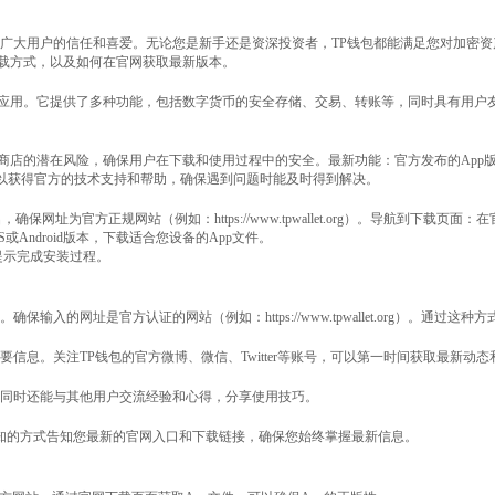
了广大用户的信任和喜爱。无论您是新手还是资深投资者，TP钱包都能满足您对加密
下载方式，以及如何在官网获取最新版本。
的应用。它提供了多种功能，包括数字货币的安全存储、交易、转账等，同时具有用户
用商店的潜在风险，确保用户在下载和使用过程中的安全。最新功能：官方发布的Ap
可以获得官方的技术支持和帮助，确保遇到问题时能及时得到解决。
址为官方正规网站（例如：https://www.tpwallet.org）。导航到下载页面
Android版本，下载适合您设备的App文件。
照提示完成安装过程。
输入的网址是官方认证的网站（例如：https://www.tpwallet.org）。通
信息。关注TP钱包的官方微博、微信、Twitter等账号，可以第一时间获取最新动
，同时还能与其他用户交流经验和心得，分享使用技巧。
送通知的方式告知您最新的官网入口和下载链接，确保您始终掌握最新信息。