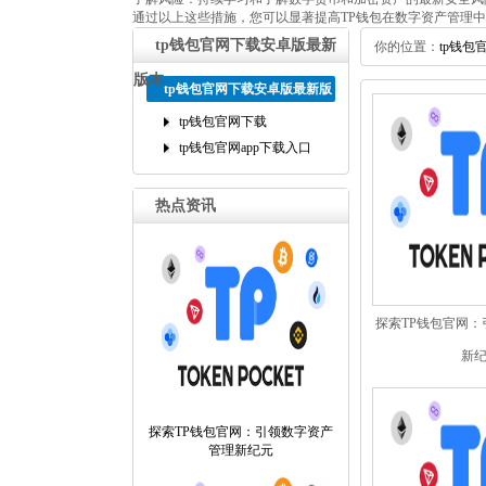
通过以上这些措施，您可以显著提高TP钱包在数字资产管理
tp钱包官网下载安卓版最新
你的位置：
tp钱
版本
tp钱包官网下载安卓版最新版
本
tp钱包官网下载
tp钱包官网app下载入口
热点资讯
探索TP钱包官网
新
探索TP钱包官网：引领数字资产
管理新纪元