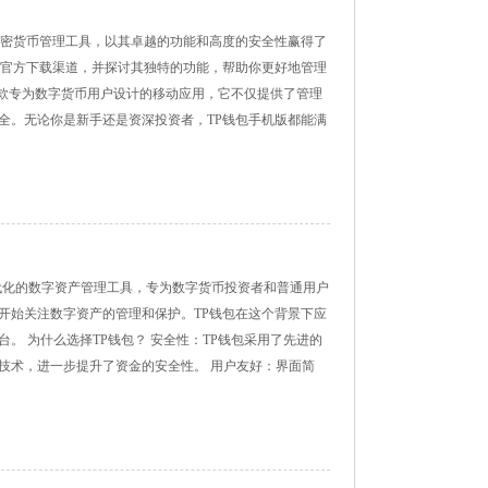
加密货币管理工具，以其卓越的功能和高度的安全性赢得了
的官方下载渠道，并探讨其独特的功能，帮助你更好地管理
一款专为数字货币用户设计的移动应用，它不仅提供了管理
全。无论你是新手还是资深投资者，TP钱包手机版都能满
一个现代化的数字资产管理工具，专为数字货币投资者和普通用户
开始关注数字资产的管理和保护。TP钱包在这个背景下应
台。为什么选择TP钱包？安全性：TP钱包采用了先进的
技术，进一步提升了资金的安全性。用户友好：界面简