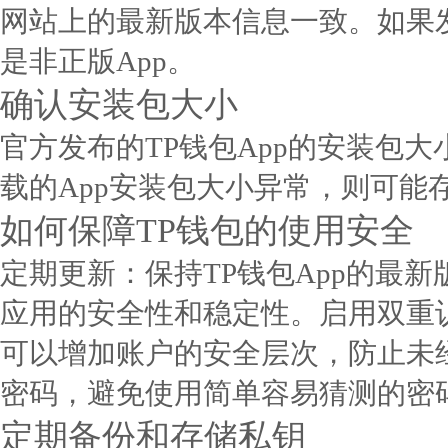
网站上的最新版本信息一致。如果
是非正版App。
确认安装包大小
官方发布的TP钱包App的安装包
载的App安装包大小异常，则可能
如何保障TP钱包的使用安全
定期更新：保持TP钱包App的最
应用的安全性和稳定性。启用双重认
可以增加账户的安全层次，防止未
密码，避免使用简单容易猜测的密
定期备份和存储私钥