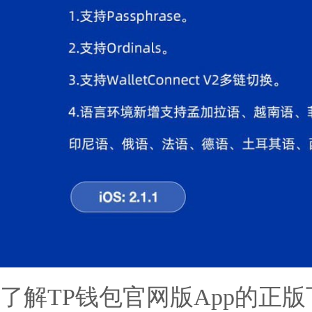
了解TP钱包官网版App的正版