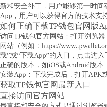
新和安全补丁，用户能够第一时间
App，用户可以获得官方的技术支
如何正确下载TP钱包官网版Ap
访问TP钱包官方网站：打开浏览器
网站（例如：https://www.tpw
载”或“下载App”的入口，点击
正确的版本，如iOS或Android
安装App：下载完成后，打开APK
获取TP钱包官网最新入口
直接访问官方网站
最直接和安全的方式是通过浏览器