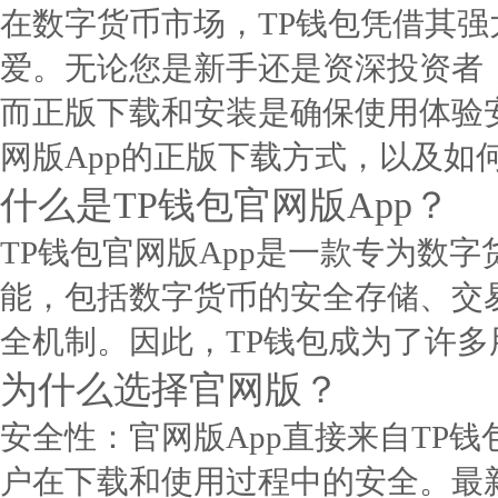
在数字货币市场，TP钱包凭借其
爱。无论您是新手还是资深投资者
而正版下载和安装是确保使用体验
网版App的正版下载方式，以及如
什么是TP钱包官网版App？
TP钱包官网版App是一款专为数
能，包括数字货币的安全存储、交
全机制。因此，TP钱包成为了许
为什么选择官网版？
安全性：官网版App直接来自TP
户在下载和使用过程中的安全。最