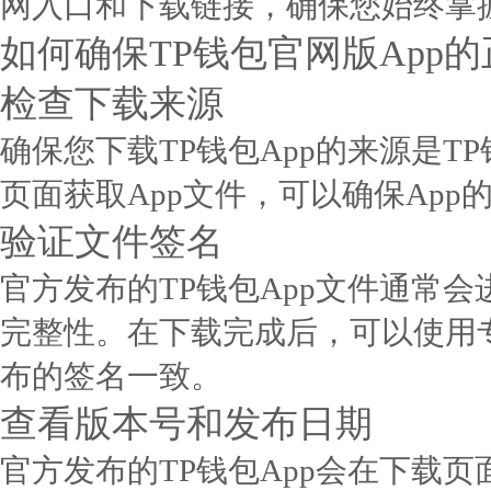
网入口和下载链接，确保您始终掌
如何确保TP钱包官网版App
检查下载来源
确保您下载TP钱包App的来源是
页面获取App文件，可以确保App
验证文件签名
官方发布的TP钱包App文件通常
完整性。在下载完成后，可以使用
布的签名一致。
查看版本号和发布日期
官方发布的TP钱包App会在下载