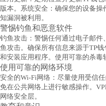
版本。系统安全：确保您的设备操
知漏洞被利用。
警惕钓鱼和恶意软件
钓鱼攻击：警惕任何通过电子邮件
鱼攻击。确保所有信息来源于TP
和安装应用程序。使用可靠的杀毒
使用可靠的网络环境
安全的Wi-Fi网络：尽量使用受信
免在公共网络上进行敏感操作。VP
网络安全层。