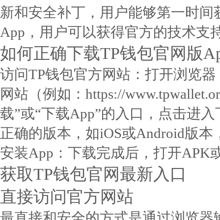
新和安全补丁，用户能够第一时间
App，用户可以获得官方的技术支
如何正确下载TP钱包官网版Ap
访问TP钱包官方网站：打开浏览器
网站（例如：https://www.tpw
载”或“下载App”的入口，点击
正确的版本，如iOS或Android
安装App：下载完成后，打开APK
获取TP钱包官网最新入口
直接访问官方网站
最直接和安全的方式是通过浏览器