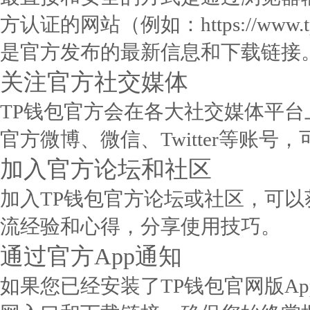
方认证的网站（例如：https://www
是官方发布的最新信息和下载链接
关注官方社交媒体
TP钱包官方会在各大社交媒体平台
官方微博、微信、Twitter等账
加入官方论坛和社区
加入TP钱包官方论坛或社区，可
流经验和心得，分享使用技巧。
通过官方App通知
如果您已经安装了TP钱包官网版A