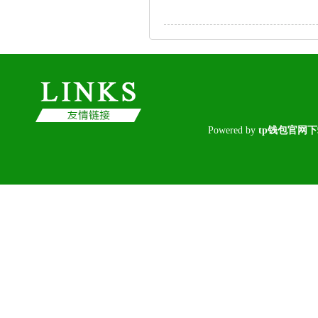
Poweredby
tp钱包官网