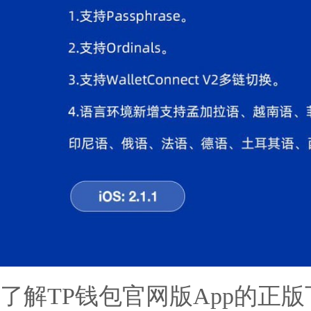
了解TP钱包官网版App的正版