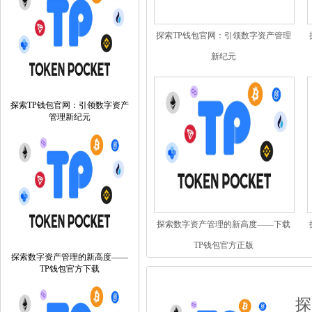
探索TP钱包官网：引领数字资产管理
新纪元
探索TP钱包官网：引领数字资产
管理新纪元
探索数字资产管理的新高度——下载
TP钱包官方正版
探索数字资产管理的新高度——
TP钱包官方下载
探