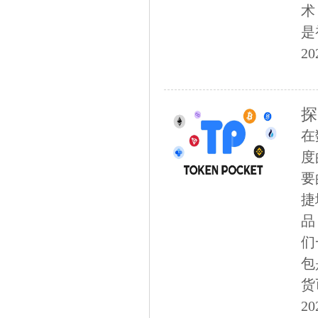
术
是初
20
探
在
度
要
捷
品
们
包
货
20