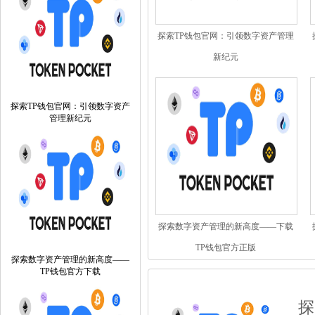
探索TP钱包官网：引领数字资产管理
新纪元
探索TP钱包官网：引领数字资产
管理新纪元
探索数字资产管理的新高度——下载
TP钱包官方正版
探索数字资产管理的新高度——
TP钱包官方下载
探