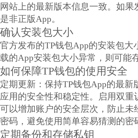
网站上的最新版本信息一致。如果
是非正版App。
确认安装包大小
官方发布的TP钱包App的安装包
载的App安装包大小异常，则可能
如何保障TP钱包的使用安全
定期更新：保持TP钱包App的最
应用的安全性和稳定性。启用双重认
可以增加账户的安全层次，防止未
密码，避免使用简单容易猜测的密
定期备份和存储私钥