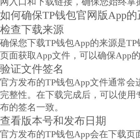
网入口和下载链接，确保您始终掌
如何确保TP钱包官网版App
检查下载来源
确保您下载TP钱包App的来源是
页面获取App文件，可以确保App
验证文件签名
官方发布的TP钱包App文件通常
完整性。在下载完成后，可以使用
布的签名一致。
查看版本号和发布日期
官方发布的TP钱包App会在下载