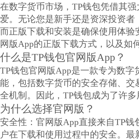
在数字货币市场，TP钱包凭借其
爱。无论您是新手还是资深投资者
而正版下载和安装是确保使用体验
网版App的正版下载方式，以及如
什么是TP钱包官网版App？
TP钱包官网版App是一款专为数
能，包括数字货币的安全存储、交
全机制。因此，TP钱包成为了许
为什么选择官网版？
安全性：官网版App直接来自TP
户在下载和使用过程中的安全。最