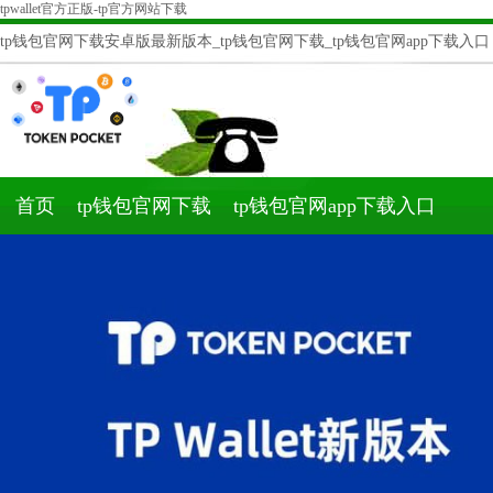
tpwallet官方正版-tp官方网站下载
tp钱包官网下载安卓版最新版本_tp钱包官网下载_tp钱包官网app下载入口
首页
tp钱包官网下载
tp钱包官网app下载入口