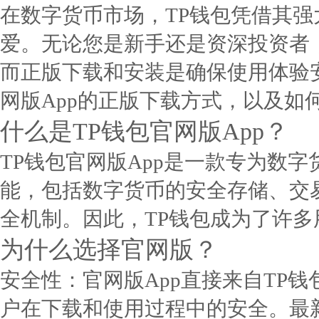
在数字货币市场，TP钱包凭借其
爱。无论您是新手还是资深投资者
而正版下载和安装是确保使用体验
网版App的正版下载方式，以及如
什么是TP钱包官网版App？
TP钱包官网版App是一款专为数
能，包括数字货币的安全存储、交
全机制。因此，TP钱包成为了许
为什么选择官网版？
安全性：官网版App直接来自TP
户在下载和使用过程中的安全。最