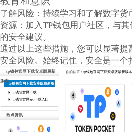
教育和意识
了解风险：持续学习和了解数字货
资源：加入TP钱包用户社区，与
的安全建议。
通过以上这些措施，您可以显著提
安全风险。始终记住，安全是一个
tp钱包官网下载安卓版最新
你的位置：
tp钱包官网下载安卓版最新版本
版本
tp钱包官网下载安卓版最新版
本
tp钱包官网下载
tp钱包官网app下载入口
热点资讯