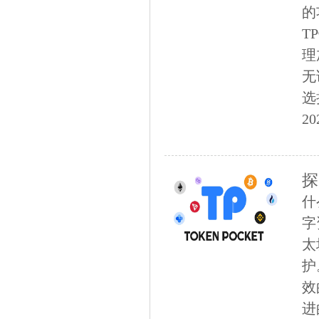
的
T
理
无
选
20
探
什
字
太
护
效
进