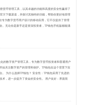
加密货币管理工具，以其卓越的功能和高度的安全性赢得了
的官方下载渠道，并探讨其独特的功能，帮助你更好地管理
一款专为数字货币用户设计的移动应用，它不仅提供了管理
全。无论你是新手还是资深投资者，TP钱包手机版都能满
一个现代化的数字资产管理工具，专为数字货币投资者和普通用户
开始关注数字资产的管理和保护。TP钱包在这个背景下应
台。为什么选择TP钱包？安全性：TP钱包采用了先进的
技术，进一步提升了资金的安全性。用户友好：界面简