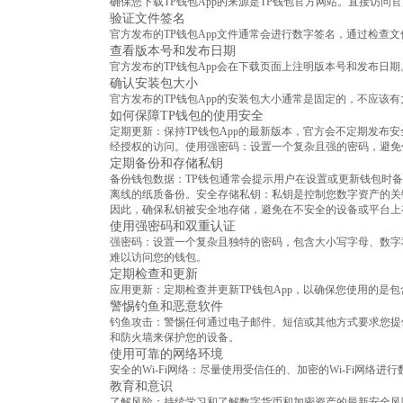
确保您下载TP钱包App的来源是TP钱包官方网站。直接访问
验证文件签名
官方发布的TP钱包App文件通常会进行数字签名，通过检
查看版本号和发布日期
官方发布的TP钱包App会在下载页面上注明版本号和发布日
确认安装包大小
官方发布的TP钱包App的安装包大小通常是固定的，不应该
如何保障TP钱包的使用安全
定期更新：保持TP钱包App的最新版本，官方会不定期发布
经授权的访问。使用强密码：设置一个复杂且强的密码，避免
定期备份和存储私钥
备份钱包数据：TP钱包通常会提示用户在设置或更新钱包时
离线的纸质备份。安全存储私钥：私钥是控制您数字资产的关
因此，确保私钥被安全地存储，避免在不安全的设备或平台上
使用强密码和双重认证
强密码：设置一个复杂且独特的密码，包含大小写字母、数字
难以访问您的钱包。
定期检查和更新
应用更新：定期检查并更新TP钱包App，以确保您使用的
警惕钓鱼和恶意软件
钓鱼攻击：警惕任何通过电子邮件、短信或其他方式要求您提
和防火墙来保护您的设备。
使用可靠的网络环境
安全的Wi-Fi网络：尽量使用受信任的、加密的Wi-Fi网
教育和意识
了解风险：持续学习和了解数字货币和加密资产的最新安全风