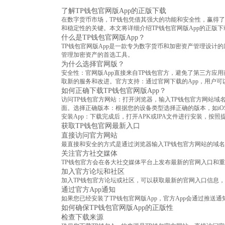
了解TP钱包官网版App的正版下载
在数字货币市场，TP钱包凭借其强大的功能和安全性，赢得
和稳定性的关键。本文将详细介绍TP钱包官网版App的正版
什么是TP钱包官网版App？
TP钱包官网版App是一款专为数字货币和加密资产管理设计
管理加密资产的首选工具。
为什么选择官网版？
安全性：官网版App直接来自TP钱包官方，避免了第三方应
取新的服务和改进。官方支持：通过官网下载的App，用户
如何正确下载TP钱包官网版App？
访问TP钱包官方网站：打开浏览器，输入TP钱包官方网站域名，确保网
面。选择正确版本：根据您的设备类型选择正确的版本，如iOS或
安装App：下载完成后，打开APK或IPA文件进行安装，按
获取TP钱包官网最新入口
直接访问官方网站
最直接和安全的方式是通过浏览器输入TP钱包官方网站的域名。确保
关注官方社交媒体
TP钱包官方会在各大社交媒体平台上发布最新的官网入口和重要
加入官方论坛和社区
加入TP钱包官方论坛或社区，可以获取最新的官网入口信息
通过官方App通知
如果您已经安装了TP钱包官网版App，官方App会通过推
如何确保TP钱包官网版App的正版性
检查下载来源