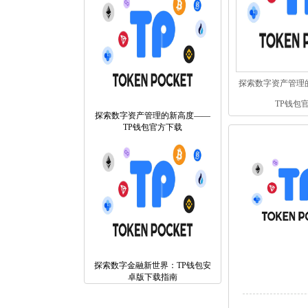
探索数字资产管理
TP钱包
探索数字资产管理的新高度——
TP钱包官方下载
探索数字金融新世界：TP钱包安
卓版下载指南