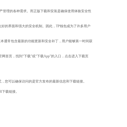
资产管理的各种需求。而正版下载和安装是确保使用体验安全性
友好的界面和强大的安全机制。因此，TP钱包成为了许多用户
p版本通常包含最新的功能更新和安全补丁，用户能够第一时间获
：在官网首页，找到“下载”或“下载App”的入口，点击进入下载页
过这种方式，您可以确保访问的是官方发布的最新信息和下载链接。
态和下载链接。