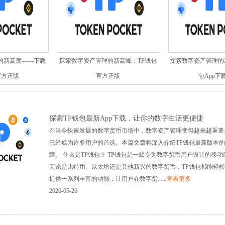
的新高度——下载
探索数字资产管理的新高峰：TP钱包
探索数字资产管理的
官方正版
官方正版
包App下
探索TP钱包最新App下载，让你的数字生活更便捷
在当今快速发展的数字货币市场中，数字资产管理变得越来越重要
已经成为许多用户的首选。本篇文章将深入介绍TP钱包最新版本
障。什么是TP钱包？TP钱包是一款专为数字货币用户设计的移
无论是比特币、以太坊还是其他新兴的数字货币，TP钱包都能轻
提供一系列丰富的功能，让用户在数字货......
查看更多
2026-05-26