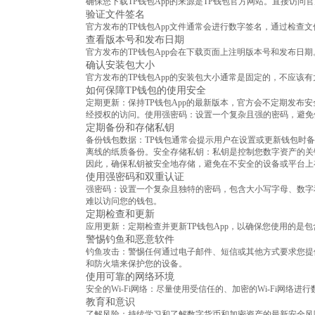
确保您下载TP钱包App的来源是TP钱包官方网站。直接访问
验证文件签名
官方发布的TP钱包App文件通常会进行数字签名，通过检
查看版本号和发布日期
官方发布的TP钱包App会在下载页面上注明版本号和发布日
确认安装包大小
官方发布的TP钱包App的安装包大小通常是固定的，不应该
如何保障TP钱包的使用安全
定期更新：保持TP钱包App的最新版本，官方会不定期发布
经授权的访问。使用强密码：设置一个复杂且强的密码，避免
定期备份和存储私钥
备份钱包数据：TP钱包通常会提示用户在设置或更新钱包时
离线的纸质备份。安全存储私钥：私钥是控制您数字资产的关
因此，确保私钥被安全地存储，避免在不安全的设备或平台上
使用强密码和双重认证
强密码：设置一个复杂且独特的密码，包含大小写字母、数字
难以访问您的钱包。
定期检查和更新
应用更新：定期检查并更新TP钱包App，以确保您使用的
警惕钓鱼和恶意软件
钓鱼攻击：警惕任何通过电子邮件、短信或其他方式要求您提
和防火墙来保护您的设备。
使用可靠的网络环境
安全的Wi-Fi网络：尽量使用受信任的、加密的Wi-Fi网
教育和意识
了解风险：持续学习和了解数字货币和加密资产的最新安全风