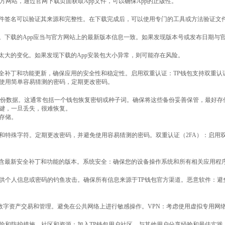
官方网站，通过官网下载页面获取App文件，可以确保App的正版性。
查文件签名可以验证其来源和完整性。在下载完成后，可以使用专门的工具或方法验证文
期。下载的App应当与官方网站上的最新版本信息一致。如果发现版本号或发布日期与官
有太大的变化。如果发现下载的App安装包大小异常，则可能存在风险。
安全补丁和功能更新，确保应用的安全性和稳定性。启用双重认证：TP钱包支持双重认
使用简单容易猜测的密码，定期更改密码。
备份数据。这通常包括一个钱包恢复密钥或种子词。确保将这些备份妥善保管，最好存
键，一旦丢失，很难恢复。
存储。
和特殊字符。定期更改密码，并避免使用容易猜测的密码。双重认证（2FA）：启用
是包含最新安全补丁和功能的版本。系统安全：确保您的设备操作系统和所有相关应用程
供个人信息或密码的钓鱼攻击。确保所有信息来源于TP钱包官方渠道。恶意软件：避
络进行数字资产交易和管理。避免在公共网络上进行敏感操作。VPN：考虑使用虚拟专用网
险和防护措施。社区和资源：加入TP钱包用户社区，与其他用户分享经验和最佳实践