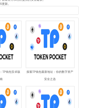
和更新。
：TP钱包安卓版
探索TP钱包最新地址：你的数字资产
南
安全之选