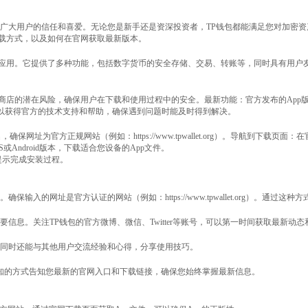
了广大用户的信任和喜爱。无论您是新手还是资深投资者，TP钱包都能满足您对加密
下载方式，以及如何在官网获取最新版本。
的应用。它提供了多种功能，包括数字货币的安全存储、交易、转账等，同时具有用户
用商店的潜在风险，确保用户在下载和使用过程中的安全。最新功能：官方发布的Ap
可以获得官方的技术支持和帮助，确保遇到问题时能及时得到解决。
址为官方正规网站（例如：https://www.tpwallet.org）。导航到下载页面
Android版本，下载适合您设备的App文件。
照提示完成安装过程。
输入的网址是官方认证的网站（例如：https://www.tpwallet.org）。通
信息。关注TP钱包的官方微博、微信、Twitter等账号，可以第一时间获取最新动
，同时还能与其他用户交流经验和心得，分享使用技巧。
送通知的方式告知您最新的官网入口和下载链接，确保您始终掌握最新信息。