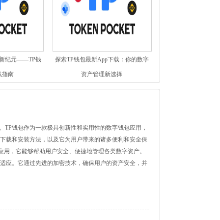
新纪元——TP钱
探索TP钱包最新App下载：你的数字
载指南
资产管理新选择
。TP钱包作为一款极具创新性和实用性的数字钱包应用，
的下载和安装方法，以及它为用户带来的诸多便利和安全保
动应用，它能够帮助用户安全、便捷地管理各类数字资产。
松适应。它通过先进的加密技术，确保用户的资产安全，并